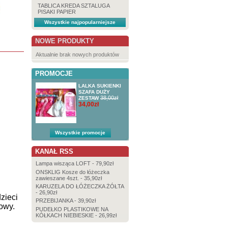
TABLICA KREDA SZTALUGA
PISAKI PAPIER
IKEA LACK...
IKEA LACK...
IKEA LACK...
2 TABORETY...
Wszystkie najpopularniejsze
NOWE PRODUKTY
Aktualnie brak nowych produktów
PROMOCJE
LALKA SUKIENKI
SZAFA DUŻY
38,00zł
ZESTAW
34,00zł
Wszystkie promocje
KANAŁ RSS
Lampa wisząca LOFT - 79,90zł
ONSKLIG Kosze do łóżeczka
zawieszane 4szt. - 35,90zł
KARUZELA DO ŁÓŻECZKA ŻÓŁTA
- 26,90zł
zieci
PRZEBIJANKA - 39,90zł
owy.
PUDEŁKO PLASTIKOWE NA
KÓŁKACH NIEBIESKIE - 26,99zł