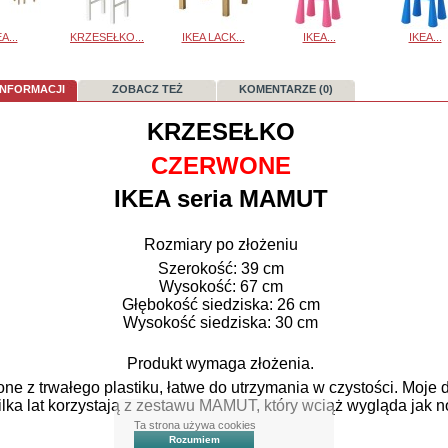
A...
KRZESEŁKO...
IKEA LACK...
IKEA...
IKEA...
INFORMACJI
ZOBACZ TEŻ
KOMENTARZE (0)
KRZESEŁKO
CZERWONE
IKEA seria MAMUT
Rozmiary po złożeniu
Szerokość: 39 cm
Wysokość: 67 cm
Głębokość siedziska: 26 cm
Wysokość siedziska: 30 cm
Produkt wymaga złożenia.
one z trwałego plastiku, łatwe do utrzymania w czystości. Moje d
kilka lat korzystają z zestawu MAMUT, który wciąż wygląda jak n
Ta strona używa cookies
Rozumiem