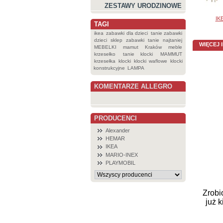
ZESTAWY URODZINOWE
IKE
TAGI
ikea
zabawki dla dzieci
tanie zabawki
dzieci
sklep
zabawki
tanie
najtaniej
WIĘCEJ 
MEBELKI
mamut
Kraków
meble
krzesełko
tanie klocki
MAMMUT
krzesełka
klocki
klocki waflowe
klocki
konstrukcyjne
LAMPA
KOMENTARZE ALLEGRO
PRODUCENCI
Alexander
HEMAR
IKEA
MARIO-INEX
PLAYMOBIL
Zrobi
już 