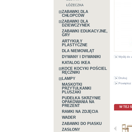
ŁÓŻECZKA
ZABAWKI DLA
CHŁOPCÓW
ZABAWKI DLA
DZIEWCZYNEK
ZABAWKI EDUKACYJNE,
GRY
ARTYKUŁY
PLASTYCZNE
DLA NIEMOWLĄT
DYWANY I DYWANIKI
Wyślij do
KATALOG IKEA
KOCE KOCYKI POŚCIEL
RĘCZNIKI
LAMPY
Drukuj
Powiększ 
MASKOTKI
PRZYTULKANKI
PLUSZAKI
PUDEŁKA SKRZYNIE
OPAKOWANIA NA
PREZENT
W TEJ 
RAMKI NA ZDJĘCIA
WADER
ZABAWKI DO PIASKU
ZASŁONY