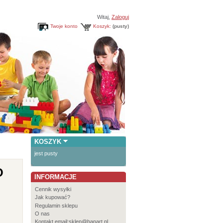
Witaj,
Zaloguj
Twoje konto
Koszyk:
(pusty)
KOSZYK
jest pusty
O
INFORMACJE
E
Cennik wysyłki
Jak kupować?
Regulamin sklepu
O nas
Kontakt email:sklep@bapart.pl,