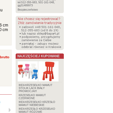
tel.512-355-683, 501-161-048,
gg31489973
iu
Bezpieczeństwo
26 cm
0 cm
NAJCZĘŚCIEJ KUPOWANE
brutto
IKEA KRZESEŁKO MAMUT
STOLIK LACK BIAŁY
PROMOCJA!!!
KRZESEŁKO MAMUT
CZERWONE
IKEA KRZESEŁKO KRZESŁO
MAMUT NIEBIESKIE
IKEA KRZESŁO KRZESEŁKO
MAMUT RÓŻOWE