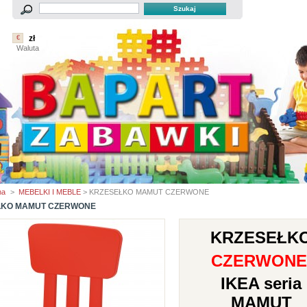
zł
€
Waluta
na
>
MEBELKI I MEBLE
> KRZESEŁKO MAMUT CZERWONE
ŁKO MAMUT CZERWONE
KRZESEŁK
CZERWON
IKEA seria
MAMUT