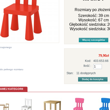
Rozmiary po złożen
Szerokość: 39 cm
Wysokość: 67 cm
Głębokość siedziska: 
Wysokość siedziska: 3
Więcej szczegółów
 znajomego
79,90zł
Kod:
403.653.66
Ilość :
do pełnego rozmiaru
Stan:
11
dostępnych
SAMEJ KATEGORII